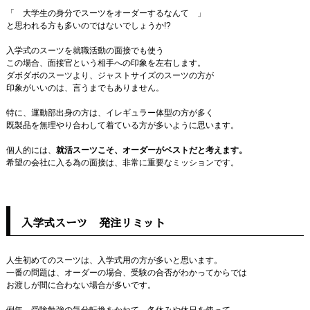
「 大学生の身分でスーツをオーダーするなんて 」
と思われる方も多いのではないでしょうか!?
入学式のスーツを就職活動の面接でも使う
この場合、面接官という相手への印象を左右します。
ダボダボのスーツより、ジャストサイズのスーツの方が
印象がいいのは、言うまでもありません。
特に、運動部出身の方は、イレギュラー体型の方が多く
既製品を無理やり合わして着ている方が多いように思います。
個人的には、
就活スーツこそ、オーダーがベストだと考えます。
希望の会社に入る為の面接は、非常に重要なミッションです。
入学式スーツ 発注リミット
人生初めてのスーツは、入学式用の方が多いと思います。
一番の問題は、オーダーの場合、受験の合否がわかってからでは
お渡しが間に合わない場合が多いです。