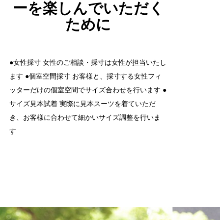
ーを楽しんでいただく
ために
●女性採寸 女性のご相談・採寸は女性が担当いたし
ます ●個室空間採寸 お客様と、採寸する女性フィ
ッターだけの個室空間でサイズ合わせを行います ●
サイズ見本試着 実際に見本スーツを着ていただ
き、お客様に合わせて細かいサイズ調整を行いま
す