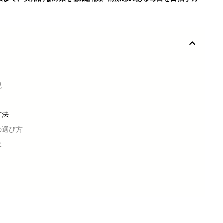
説
方法
の選び方
夫