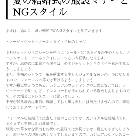
夏の結婚式の服装マナーと
NGスタイル
まずは、始めに、暑い季節でのNGスタイルを見ていきます。
・ノージャケット・ノーネクタイ・半袖のシャツ
５月頃からビジネスシーンを中心に “クールビズ” スタイルが中心となり、ノ
ージャケット・ノーネクタイにシャツという軽装になります。
ですが、結婚式に出席する場合は、必ずジャケットとネクタイを着用するよ
うにしましょう。
また、半袖のシャツで、腕を露出する事もカジュアルな装いの一つになりま
すので、フォーマルの席では避けるようにしましょう。
ですが最近増えつつある、カジュアルウェディングや二次会などでは、ノー
ジャケットで良いなど、ドレスコードが決められている場合もありますので
で、その場合はドレスコードに従いましょう。
不安が残る場合は事前に確認しておく事は失礼には当たりませんので、確認
しておくとスマートです。
フォーマルな結婚式では当たり前のことですが、カジュアルな結婚式でも、
あくまでも主役は新郎新婦です。
服装での華やかな演出もお祝いの意味では大切ですが、目立ちすぎてしまう
と、周りからの印象も悪くなってしまいますので、カジュアルなドレスコー