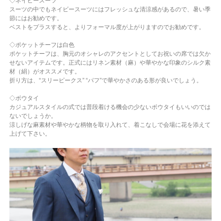
◇ネイビースーツ
スーツの中でもネイビースーツにはフレッシュな清涼感があるので、暑い季
節にはお勧めです。
ベストをプラスすると、よりフォーマル度が上がりますのでお勧めです。
◇ポケットチーフは白色
ポケットチーフは、胸元のオシャレのアクセントとしてお祝いの席では欠か
せないアイテムです。正式にはリネン素材（麻）や華やかな印象のシルク素
材（絹）がオススメです。
折り方は、“スリーピークス” “パフ”で華やかさのある形が良いでしょう。
◇ボウタイ
カジュアルスタイルの式では普段着ける機会の少ないボウタイもいいのでは
ないでしょうか。
涼しげな麻素材や華やかな柄物を取り入れて、着こなしで会場に花を添えて
上げて下さい。