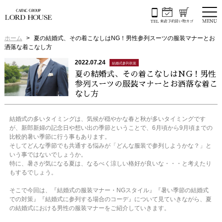
ホーム
夏の結婚式、その着こなしはNG！男性参列スーツの服装マナーとお
洒落な着こなし方
2022.07.24
結婚式参列衣装
夏の結婚式、その着こなしはNG！男性
参列スーツの服装マナーとお洒落な着こ
なし方
結婚式の多いタイミングは、気候が穏やかな春と秋が多いタイミングです
が、新郎新婦の記念日や想い出の季節ということで、6月頃から9月頃までの
比較的暑い季節に行う事もあります。
そしてどんな季節でも共通する悩みが「どんな服装で参列しようかな？」と
いう事ではないでしょうか。
特に、暑さが気になる夏は、なるべく涼しい格好が良いな・・・と考えたり
もするでしょう。
そこで今回は、『結婚式の服装マナー・NGスタイル』『暑い季節の結婚式
での対策』『結婚式に参列する場合のコーデ』について見ていきながら、夏
の結婚式における男性の服装マナーをご紹介していきます。