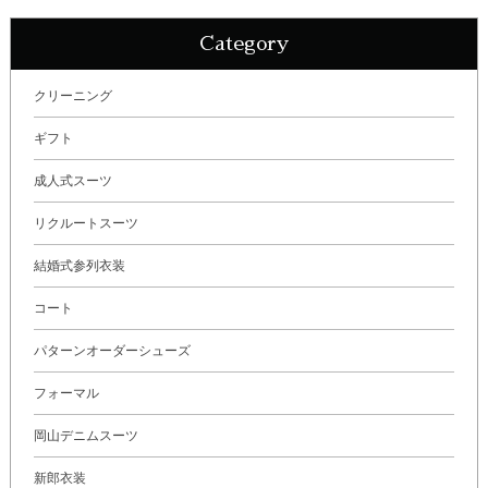
Category
クリーニング
ギフト
成人式スーツ
リクルートスーツ
結婚式参列衣装
コート
パターンオーダーシューズ
フォーマル
岡山デニムスーツ
新郎衣装