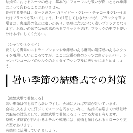
結婚式におけるスーツの色は、基本的にフォーマルな装いが良いとされ季節
によって変わることはありません。
参列する場合は、ダーク系スーツ(ネイビー・グレー・チャコールグレー) ま
たはブラックが良いでしょう。1つ注意しておきたいのが、ブラックを選ぶ
場合は、喪服用の色とは違いがあり、喪服は光沢がなく濃いブラックとなり
ます。お祝いの席では光沢感のあるブラックを選び、ブラックの中でも使い
分ける様にしてください。
【シャツやネクタイ】
夏らしく青系のストライプシャツや季節感のある麻混の清涼感のあるネクタ
イを着用したいところですが、ここは定番の白のシャツに白かシルバー、シ
ャンパンゴールドのシルクのネクタイでシンプルに爽やかにまとめましょ
う。
暑い季節の結婚式での対策
【結婚式場で着替える】
暑い季節は何を着ても暑いですし、会場に入れば空調が効いています。
会場に入るまでに汗ジミでスーツを汚さない為に、結婚式会場までの移動時
の服装の対策として、結婚式場で着替えるようにする方法も有ります。
挙式・披露宴が行われるホテルや式場には、荷物を預けられるクロークや更
衣室があります。
有効的に活用していきましょう。