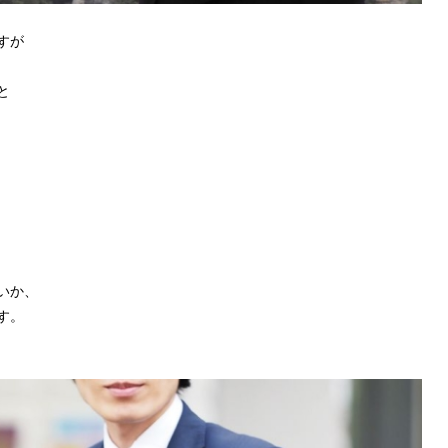
すが
と
いか、
す。