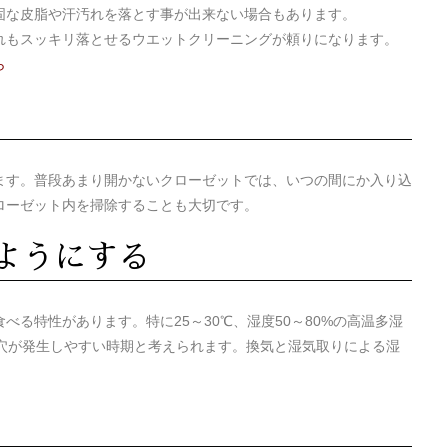
固な皮脂や汗汚れを落とす事が出来ない場合もあります。
れもスッキリ落とせるウエットクリーニングが頼りになります。
ら
ます。普段あまり開かないクローゼットでは、いつの間にか入り込
ローゼット内を掃除することも大切です。
いようにする
る特性があります。特に25～30℃、湿度50～80%の高温多湿
い穴が発生しやすい時期と考えられます。換気と湿気取りによる湿