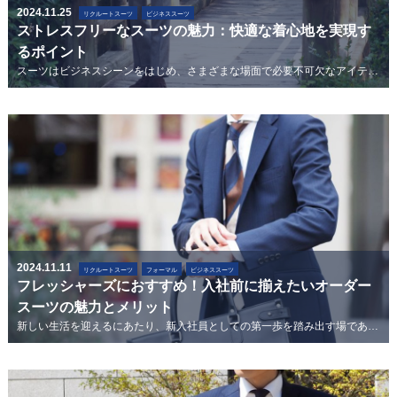
2024.11.25
リクルートスーツ
ビジネススーツ
ストレスフリーなスーツの魅力：快適な着心地を実現す
るポイント
スーツはビジネスシーンをはじめ、さまざまな場面で必要不可欠なアイテムですが、一日中着用していると疲労やストレスを感じることもあります。ストレ...
2024.11.11
リクルートスーツ
フォーマル
ビジネススーツ
フレッシャーズにおすすめ！入社前に揃えたいオーダー
スーツの魅力とメリット
新しい生活を迎えるにあたり、新入社員としての第一歩を踏み出す場である入社式。ここでの第一印象は今後の社会人生活においても大きな影響を及ぼしま...