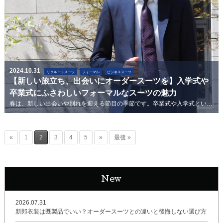
2024.10.31
リクルートスーツ
フォーマル
ビジネススーツ
【新しい旅立ち、出会いにオーダースーツを】入学式や
卒業式にふさわしいフォーマルなスーツの魅力
春は、新しい出会いや別れを迎える節目の季節です。卒業式や入学式といった式典は、人生の大切なステップを象徴する場であり、特別な場面となります。...
«
1
2
3
4
5
»
最後 »
New
2026.07.31
新郎衣装は既製品でいい？オーダースーツとの違いと後悔しない選び方