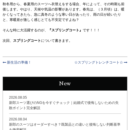
秋冬用から、春夏用のスーツへ衣替えをする場合、年によって、その時期も前
後します。やはり、天候や気温の影響があります。春先は、（３月頃）は、暖
かくなってきたら、急に真冬のような寒い日があったり、雨の日が続いたり
と、寒暖差が激しく感じとても不安定ですよね？
そんな時に大活躍するのが、
『スプリングコート』
です！！！
次回、
スプリングコート
について書きます。
新生活の準備！
☆スプリングトレンチコート☆
New
2026.08.05
新郎スーツ選びのNGを今すぐチェック｜結婚式で後悔しないための失
敗ポイント完全解説
2026.08.04
新郎のスーツはオーダーすべき？既製品との違いと後悔しない判断基準
を徹底解説