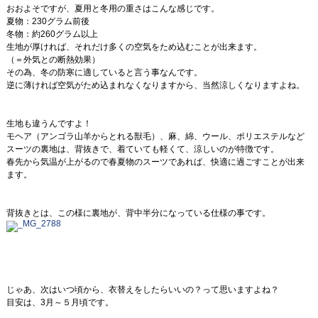
おおよそですが、夏用と冬用の重さはこんな感じです。
夏物：230グラム前後
冬物：約260グラム以上
生地が厚ければ、それだけ多くの空気をため込むことが出来ます。
（＝外気との断熱効果）
その為、冬の防寒に適していると言う事なんです。
逆に薄ければ空気がため込まれなくなりますから、当然涼しくなりますよね。
生地も違うんですよ！
モヘア（アンゴラ山羊からとれる獣毛）、麻、綿、ウール、ポリエステルなど
スーツの裏地は、背抜きで、着ていても軽くて、涼しいのが特徴です。
春先から気温が上がるので春夏物のスーツであれば、快適に過ごすことが出来
ます。
背抜きとは、この様に裏地が、背中半分になっている仕様の事です。
じゃあ、次はいつ頃から、衣替えをしたらいいの？って思いますよね？
目安は、3月～５月頃です。