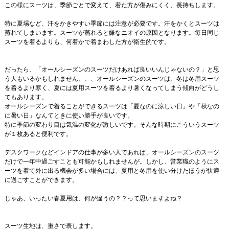
この様にスーツは、季節ごとで変えて、着た方が傷みにくく、長持ちします。
特に夏場など、汗をかきやすい季節には注意が必要です。汗をかくとスーツは
蒸れてしまいます。スーツが蒸れると嫌なニオイの原因となります。毎日同じ
スーツを着るよりも、何着かで着まわした方が衛生的です。
だったら、「オールシーズンのスーツだけあれば良いいんじゃないの？」と思
う人もいるかもしれません、、、オールシーズンのスーツは、冬は冬用スーツ
を着るより寒く、夏には夏用スーツを着るより暑くなってしまう傾向がどうし
てもあります。
オールシーズンで着ることができるスーツは「夏なのに涼しい日」や「秋なの
に暑い日」なんてときに使い勝手が良いです。
特に季節の変わり目は気温の変化が激しいです。そんな時期にこういうスーツ
が１枚あると便利です。
デスクワークなどインドアの仕事が多い人であれば、オールシーズンのスーツ
だけで一年中過ごすことも可能かもしれませんが。しかし、営業職のようにス
ーツを着て外に出る機会が多い場合には、夏用と冬用を使い分けたほうが快適
に過ごすことができます。
じゃあ、いったい春夏用は、何が違うの？？って思いますよね？
スーツ生地は、重さで表します。