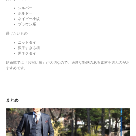
シルバー
ボルドー
ネイビー小紋
ブラウン系
避けたいもの
ニットタイ
派手すぎる柄
黒ネクタイ
結婚式では「お祝い感」が大切なので、適度な艶感のある素材を選ぶのがお
すすめです。
まとめ