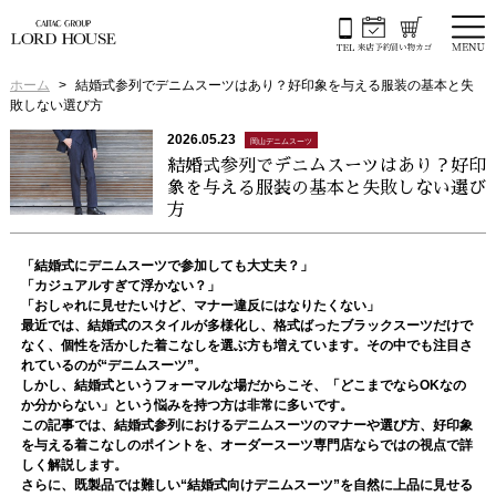
ホーム
結婚式参列でデニムスーツはあり？好印象を与える服装の基本と失
敗しない選び方
2026.05.23
岡山デニムスーツ
結婚式参列でデニムスーツはあり？好印
象を与える服装の基本と失敗しない選び
方
「結婚式にデニムスーツで参加しても大丈夫？」
「カジュアルすぎて浮かない？」
「おしゃれに見せたいけど、マナー違反にはなりたくない」
最近では、結婚式のスタイルが多様化し、格式ばったブラックスーツだけで
なく、個性を活かした着こなしを選ぶ方も増えています。その中でも注目さ
れているのが“デニムスーツ”。
しかし、結婚式というフォーマルな場だからこそ、「どこまでならOKなの
か分からない」という悩みを持つ方は非常に多いです。
この記事では、結婚式参列におけるデニムスーツのマナーや選び方、好印象
を与える着こなしのポイントを、オーダースーツ専門店ならではの視点で詳
しく解説します。
さらに、既製品では難しい“結婚式向けデニムスーツ”を自然に上品に見せる