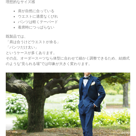
理想的なサイズ感
肩が自然に合っている
ウエストに適度なくびれ
パンツは軽くテーパード
着席時につっぱらない
既製品では、
「肩は合うけどウエストが余る」
「パンツだけ太い」
というケースが多くあります。
その点、オーダースーツなら体型に合わせて細かく調整できるため、結婚式
のような“見られる場”では印象が大きく変わります。