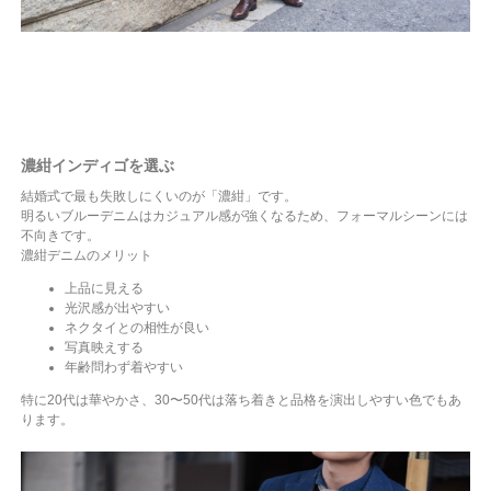
濃紺インディゴを選ぶ
結婚式で最も失敗しにくいのが「濃紺」です。
明るいブルーデニムはカジュアル感が強くなるため、フォーマルシーンには
不向きです。
濃紺デニムのメリット
上品に見える
光沢感が出やすい
ネクタイとの相性が良い
写真映えする
年齢問わず着やすい
特に20代は華やかさ、30〜50代は落ち着きと品格を演出しやすい色でもあ
ります。