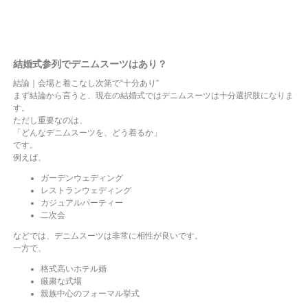
結婚式参列でデニムスーツはあり？
結論｜会場と着こなし次第で“十分あり”
まず結論から言うと、現在の結婚式ではデニムスーツは十分選択肢になりま
す。
ただし重要なのは、
「どんなデニムスーツを、どう着るか」
です。
例えば、
ガーデンウェディング
レストランウェディング
カジュアルパーティー
二次会
などでは、デニムスーツは非常に相性が良いです。
一方で、
格式高いホテル婚
厳粛な式場
親族中心のフォーマル挙式