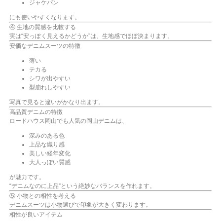
ジャケパン
にも使いやすくなります。
④ 生地の質感を比較する
実は“安っぽく見えるかどうか”は、生地感でほぼ決まります。
安価なデニムスーツの特徴
薄い
テカる
シワが出やすい
型崩れしやすい
写真で見ると違いがかなり出ます。
高品質デニムの特徴
ロードハウス岡山でも人気の岡山デニムは、
深みのある色
上品な織り感
美しい経年変化
大人っぽい質感
が魅力です。
“デニムなのに上品”という絶妙なバランスを作れます。
⑤ 小物との相性を考える
デニムスーツは小物選びで印象が大きく変わります。
相性が良いアイテム