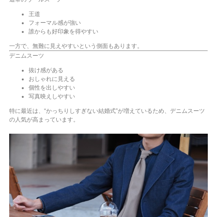
王道
フォーマル感が強い
誰からも好印象を得やすい
一方で、無難に見えやすいという側面もあります。
デニムスーツ
抜け感がある
おしゃれに見える
個性を出しやすい
写真映えしやすい
特に最近は、“かっちりしすぎない結婚式”が増えているため、デニムスーツ
の人気が高まっています。