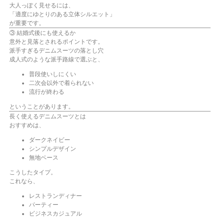
大人っぽく見せるには、
「適度にゆとりのある立体シルエット」
が重要です。
③ 結婚式後にも使えるか
意外と見落とされるポイントです。
派手すぎるデニムスーツの落とし穴
成人式のような派手路線で選ぶと、
普段使いしにくい
二次会以外で着られない
流行が終わる
ということがあります。
長く使えるデニムスーツとは
おすすめは、
ダークネイビー
シンプルデザイン
無地ベース
こうしたタイプ。
これなら、
レストランディナー
パーティー
ビジネスカジュアル