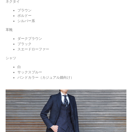
ネクタイ
ブラウン
ボルドー
シルバー系
革靴
ダークブラウン
ブラック
スエードローファー
シャツ
白
サックスブルー
バンドカラー（カジュアル婚向け）