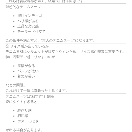
これらは普段着感が強く、結婚式には不向きです。
理想的なデニムスーツ
濃紺インディゴ
ハリ感がある
上品な光沢感
テーラード仕立て
この条件を満たすと、“大人のデニムスーツ”になります。
② サイズ感が合っているか
デニム素材はシルエットが目立ちやすいため、サイズ感が非常に重要です。
特に既製品で起こりやすいのが、
肩幅が余る
パンツが太い
着丈が長い
などの問題。
これだけで一気に野暮ったく見えます。
デニムスーツは“細すぎ”も危険
逆にタイトすぎると、
若作り感
窮屈感
ホストっぽさ
が出る場合があります。