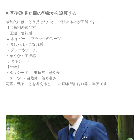
■ 基準③ 見た目の印象から逆算する
最終的には「どう見せたいか」で決めるのが正解です。
【印象別の選び方】
・王道・信頼感
→ ネイビー or ブラックのスーツ
・おしゃれ・こなれ感
→ グレーやデニム
・華やか・主役感
→ タキシード
【比較】
・タキシード → 非日常・華やか
・スーツ → 自然体・落ち着き
写真に残ることを考えると、この印象設計は非常に重要です。