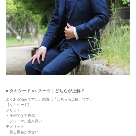
■ タキシード vs スーツ｜どちらが正解？
よくある悩みですが、結論は「どちらも正解」です。
【タキシード】
メリット
・圧倒的な主役感
・フォーマル度が高い
デメリット
・着る機会が少ない