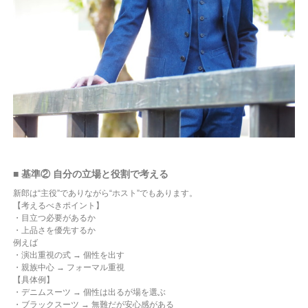
■ 基準② 自分の立場と役割で考える
新郎は“主役”でありながら“ホスト”でもあります。
【考えるべきポイント】
・目立つ必要があるか
・上品さを優先するか
例えば
・演出重視の式 → 個性を出す
・親族中心 → フォーマル重視
【具体例】
・デニムスーツ → 個性は出るが場を選ぶ
・ブラックスーツ → 無難だが安心感がある