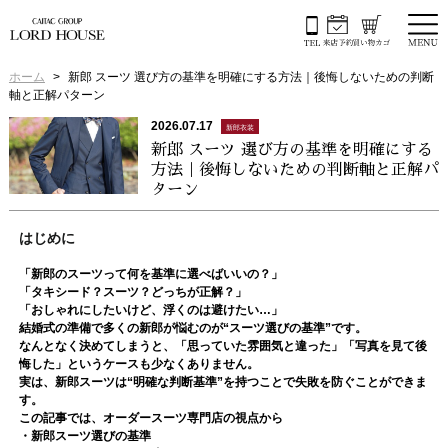
ホーム
新郎 スーツ 選び方の基準を明確にする方法｜後悔しないための判断
軸と正解パターン
2026.07.17
新郎衣装
新郎 スーツ 選び方の基準を明確にする
方法｜後悔しないための判断軸と正解パ
ターン
はじめに
「新郎のスーツって何を基準に選べばいいの？」
「タキシード？スーツ？どっちが正解？」
「おしゃれにしたいけど、浮くのは避けたい…」
結婚式の準備で多くの新郎が悩むのが“スーツ選びの基準”です。
なんとなく決めてしまうと、「思っていた雰囲気と違った」「写真を見て後
悔した」というケースも少なくありません。
実は、新郎スーツは“明確な判断基準”を持つことで失敗を防ぐことができま
す。
この記事では、オーダースーツ専門店の視点から
・新郎スーツ選びの基準