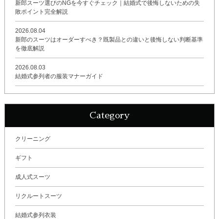
新郎スーツ選びのNGを今すぐチェック｜結婚式で後悔しないための失
敗ポイント完全解説
2026.08.04
新郎のスーツはオーダーすべき？既製品との違いと後悔しない判断基準
を徹底解説
2026.08.03
結婚式参列者の服装マナーガイド
Category
クリーニング
ギフト
成人式スーツ
リクルートスーツ
結婚式参列衣装