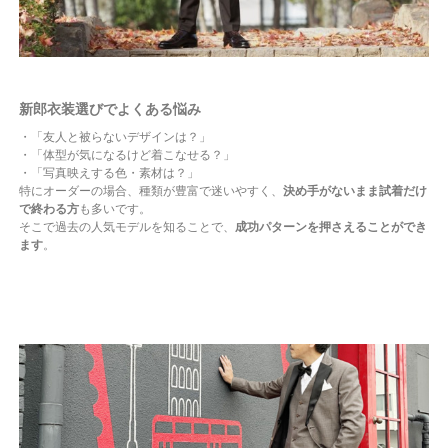
新郎衣装選びでよくある悩み
・「友人と被らないデザインは？」
・「体型が気になるけど着こなせる？」
・「写真映えする色・素材は？」
特にオーダーの場合、種類が豊富で迷いやすく、
決め手がないまま試着だけ
で終わる方
も多いです。
そこで過去の人気モデルを知ることで、
成功パターンを押さえることができ
ます
。