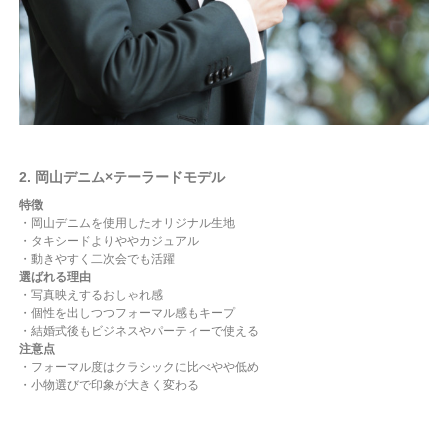
2. 岡山デニム×テーラードモデル
特徴
・岡山デニムを使用したオリジナル生地
・タキシードよりややカジュアル
・動きやすく二次会でも活躍
選ばれる理由
・写真映えするおしゃれ感
・個性を出しつつフォーマル感もキープ
・結婚式後もビジネスやパーティーで使える
注意点
・フォーマル度はクラシックに比べやや低め
・小物選びで印象が大きく変わる