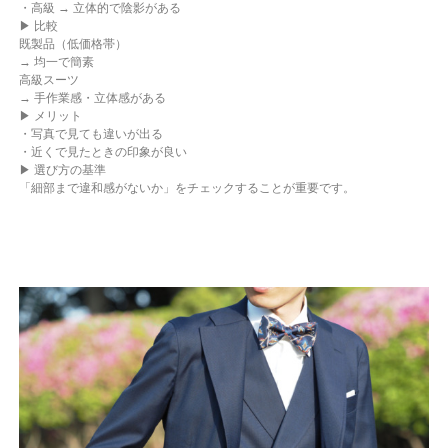
・高級 → 立体的で陰影がある
▶ 比較
既製品（低価格帯）
→ 均一で簡素
高級スーツ
→ 手作業感・立体感がある
▶ メリット
・写真で見ても違いが出る
・近くで見たときの印象が良い
▶ 選び方の基準
「細部まで違和感がないか」をチェックすることが重要です。