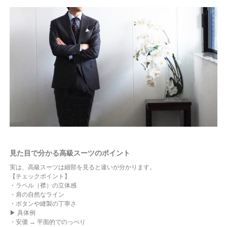
見た目で分かる高級スーツのポイント
実は、高級スーツは細部を見ると違いが分かります。
【チェックポイント】
・ラペル（襟）の立体感
・肩の自然なライン
・ボタンや縫製の丁寧さ
▶ 具体例
・安価 → 平面的でのっぺり