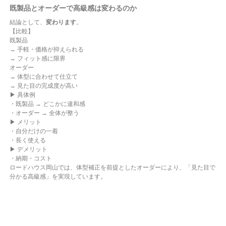
既製品とオーダーで高級感は変わるのか
結論として、
変わります
。
【比較】
既製品
→ 手軽・価格が抑えられる
→ フィット感に限界
オーダー
→ 体型に合わせて仕立て
→ 見た目の完成度が高い
▶ 具体例
・既製品 → どこかに違和感
・オーダー → 全体が整う
▶ メリット
・自分だけの一着
・長く使える
▶ デメリット
・納期・コスト
ロードハウス岡山では、体型補正を前提としたオーダーにより、「見た目で
分かる高級感」を実現しています。