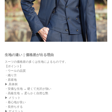
生地の違い｜価格差が出る理由
スーツの価格差の多くは生地によるものです。
【ポイント】
・ウールの品質
・織り方
・原産地
▶ 具体例
・安価な生地 → 硬くて光沢が強い
・高級生地 → 柔らかく自然な艶
▶ メリット
・着心地が良い
・長持ちする
▶ デメリット