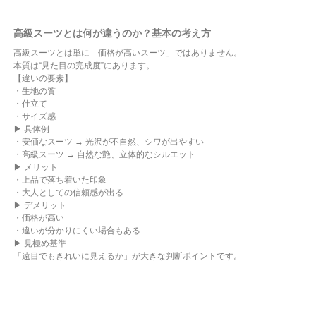
高級スーツとは何が違うのか？基本の考え方
高級スーツとは単に「価格が高いスーツ」ではありません。
本質は“見た目の完成度”にあります。
【違いの要素】
・生地の質
・仕立て
・サイズ感
▶ 具体例
・安価なスーツ → 光沢が不自然、シワが出やすい
・高級スーツ → 自然な艶、立体的なシルエット
▶ メリット
・上品で落ち着いた印象
・大人としての信頼感が出る
▶ デメリット
・価格が高い
・違いが分かりにくい場合もある
▶ 見極め基準
「遠目でもきれいに見えるか」が大きな判断ポイントです。