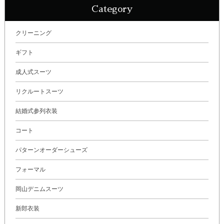
Category
クリーニング
ギフト
成人式スーツ
リクルートスーツ
結婚式参列衣装
コート
パターンオーダーシューズ
フォーマル
岡山デニムスーツ
新郎衣装