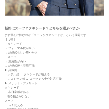
新郎はスーツ？タキシード？どちらを選ぶべきか
まず最初に悩むのが「スーツかタキシードか」という問題です。
【比較】
・タキシード
→ フォーマル度が高い
→ 結婚式らしい華やかさ
・スーツ
→ 汎用性が高い
→ 結婚式後も着用可能
▶ 具体例
・ホテル婚 → タキシードが映える
・レストラン婚 → スーツでも十分対応可能
▶ メリット・デメリット
タキシード
＋ 非日常感がある
− 着る機会が少ない
スーツ
＋ 長く使える