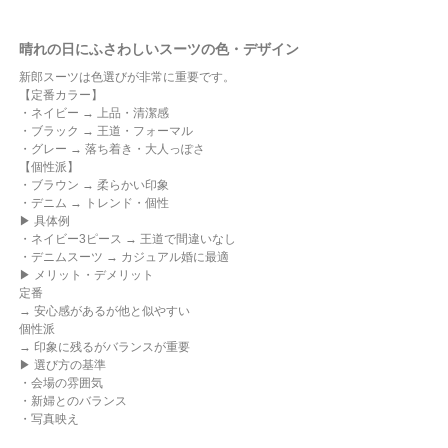
晴れの日にふさわしいスーツの色・デザイン
新郎スーツは色選びが非常に重要です。
【定番カラー】
・ネイビー → 上品・清潔感
・ブラック → 王道・フォーマル
・グレー → 落ち着き・大人っぽさ
【個性派】
・ブラウン → 柔らかい印象
・デニム → トレンド・個性
▶ 具体例
・ネイビー3ピース → 王道で間違いなし
・デニムスーツ → カジュアル婚に最適
▶ メリット・デメリット
定番
→ 安心感があるが他と似やすい
個性派
→ 印象に残るがバランスが重要
▶ 選び方の基準
・会場の雰囲気
・新婦とのバランス
・写真映え