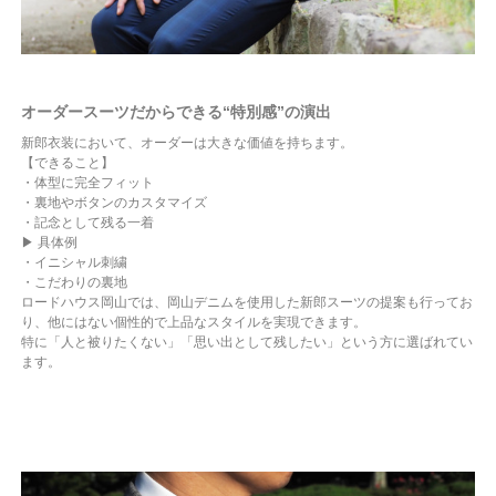
オーダースーツだからできる“特別感”の演出
新郎衣装において、オーダーは大きな価値を持ちます。
【できること】
・体型に完全フィット
・裏地やボタンのカスタマイズ
・記念として残る一着
▶ 具体例
・イニシャル刺繍
・こだわりの裏地
ロードハウス岡山では、岡山デニムを使用した新郎スーツの提案も行ってお
り、他にはない個性的で上品なスタイルを実現できます。
特に「人と被りたくない」「思い出として残したい」という方に選ばれてい
ます。