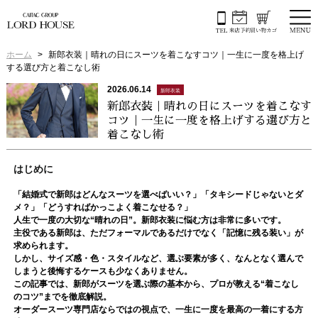
ホーム
新郎衣装｜晴れの日にスーツを着こなすコツ｜一生に一度を格上げ
する選び方と着こなし術
2026.06.14
新郎衣装
新郎衣装｜晴れの日にスーツを着こなす
コツ｜一生に一度を格上げする選び方と
着こなし術
はじめに
「結婚式で新郎はどんなスーツを選べばいい？」「タキシードじゃないとダ
メ？」「どうすればかっこよく着こなせる？」
人生で一度の大切な“晴れの日”。新郎衣装に悩む方は非常に多いです。
主役である新郎は、ただフォーマルであるだけでなく「記憶に残る装い」が
求められます。
しかし、サイズ感・色・スタイルなど、選ぶ要素が多く、なんとなく選んで
しまうと後悔するケースも少なくありません。
この記事では、新郎がスーツを選ぶ際の基本から、プロが教える“着こなし
のコツ”までを徹底解説。
オーダースーツ専門店ならではの視点で、一生に一度を最高の一着にする方