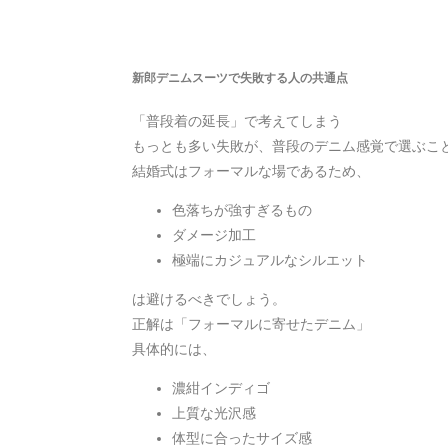
新郎デニムスーツで失敗する人の共通点
「普段着の延長」で考えてしまう
もっとも多い失敗が、普段のデニム感覚で選ぶこ
結婚式はフォーマルな場であるため、
色落ちが強すぎるもの
ダメージ加工
極端にカジュアルなシルエット
は避けるべきでしょう。
正解は「フォーマルに寄せたデニム」
具体的には、
濃紺インディゴ
上質な光沢感
体型に合ったサイズ感