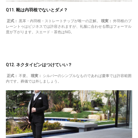
Q11. 靴は内羽根でないとダメ？
正式：
黒革・内羽根・ストレートチップが唯一の正解。
現実：
外羽根のプ
レーントゥはビジネスでは許容されますが、礼服に合わせる際はフォーマル
度が下がります。スエード・茶色はNG。
Q12. ネクタイピンはつけていい？
正式：
不要。
現実：
シルバーのシンプルなものであれば慶事では許容範囲
内です。葬儀では外しましょう。