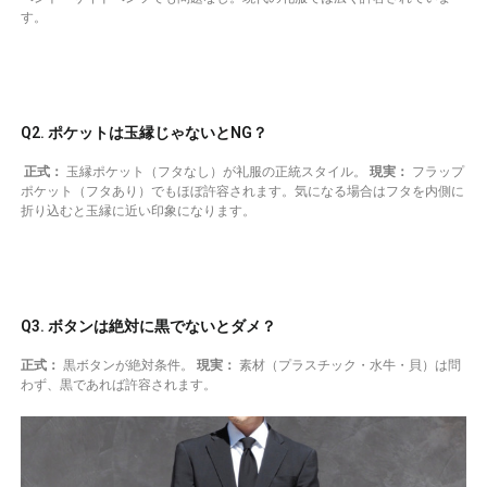
す。
Q2. ポケットは玉縁じゃないとNG？
正式：
玉縁ポケット（フタなし）が礼服の正統スタイル。
現実：
フラップ
ポケット（フタあり）でもほぼ許容されます。気になる場合はフタを内側に
折り込むと玉縁に近い印象になります。
Q3. ボタンは絶対に黒でないとダメ？
正式：
黒ボタンが絶対条件。
現実：
素材（プラスチック・水牛・貝）は問
わず、黒であれば許容されます。