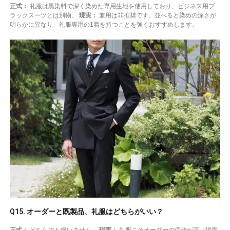
正式：
礼服は黒染料で深く染めた専用生地を使用しており、ビジネス用ブ
ラックスーツとは別物。
現実：
兼用は非推奨です。並べると染めの深さが
明らかに異なり、礼服専用の1着を持つことを強くおすすめします。
Q15. オーダーと既製品、礼服はどちらがいい？
正式：
どちらでも構いません。
現実：
礼服こそオーダーの価値が高い場面