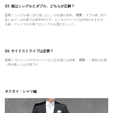
Q5. 裾はシングルとダブル、どちらが正解？
正式：
シングル裾（折り返しなし）が礼服の基本。
現実：
ダブル裾（折り
返しあり）は礼服では基本NGです。ビジネススーツでは許容されますが、
礼服・フォーマルの場ではシングルを選びましょう。
Q6. サイドストライプは必要？
正式：
モーニングやタキシードなど正礼装には必要。
現実：
一般的な礼服
（準礼装）には不要です。
ネクタイ・シャツ編