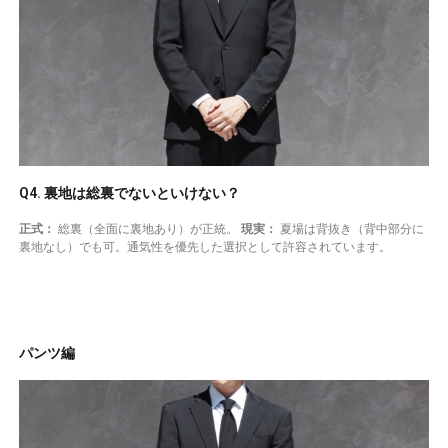
Q4. 裏地は総裏でないといけない？
正式：
総裏（全面に裏地あり）が正統。
現実：
夏場は背抜き（背中部分に
裏地なし）でも可。通気性を優先した選択として許容されています。
パンツ編