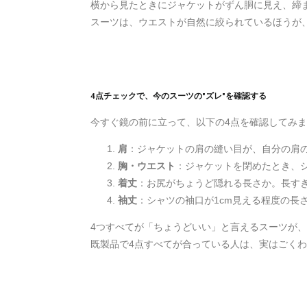
横から見たときにジャケットがずん胴に見え、締
スーツは、ウエストが自然に絞られているほうが
4点チェックで、今のスーツの"ズレ"を確認する
今すぐ鏡の前に立って、以下の4点を確認してみ
肩
：ジャケットの肩の縫い目が、自分の肩
胸・ウエスト
：ジャケットを閉めたとき、
着丈
：お尻がちょうど隠れる長さか。長す
袖丈
：シャツの袖口が1cm見える程度の長
4つすべてが「ちょうどいい」と言えるスーツが
既製品で4点すべてが合っている人は、実はごく