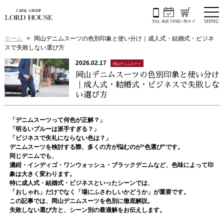
ホーム
岡山デニムスーツの色別印象と使い分け｜成人式・結婚式・ビジネ
スで失敗しない選び方
2026.02.17
岡山デニムスーツ
岡山デニムスーツの色別印象と使い分け
｜成人式・結婚式・ビジネスで失敗しな
い選び方
「デニムスーツって何色が正解？」
「明るいブルーは派手すぎる？」
「ビジネスで失礼にならない色は？」
デニムスーツを検討する際、多くの方が悩むのが“色選び”です。
同じデニムでも、
濃紺・インディゴ・ワンウォッシュ・ブラックデニムなど、色味によって印
象は大きく変わります。
特に成人式・結婚式・ビジネスといったシーンでは、
「おしゃれ」だけでなく「場にふさわしいかどうか」が重要です。
この記事では、岡山デニムスーツを色別に徹底解説。
失敗しない選び方と、シーン別の最適解をお伝えします。