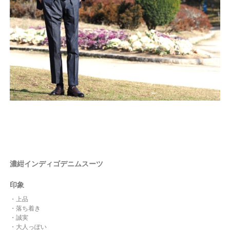
濃紺インディゴデニムスーツ
印象
・上品
・落ち着き
・誠実
・大人っぽい