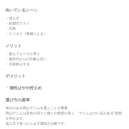
向いているシーン
・成人式
・結婚式ゲスト
・式典
・ビジネス（業種による）
メリット
・最もフォーマル寄り
・親世代からの印象も良い
・写真映えする
デメリット
・個性はやや控えめ
選び方の基準
深みのある岡山デニムを選ぶことが重要。
岡山デニムは染色の深さと織りの密度が高く、“デニムなのに品がある”状態
を作れます。
成人式で迷ったらまず濃紺が正解です。