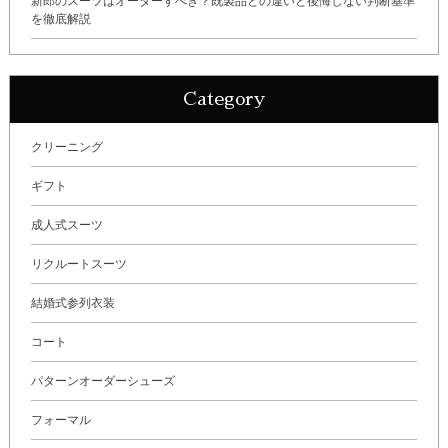
新郎のスーツはオーダーすべき？既製品との違いと後悔しない判断基準
を徹底解説
Category
クリーニング
ギフト
成人式スーツ
リクルートスーツ
結婚式参列衣装
コート
パターンオーダーシューズ
フォーマル