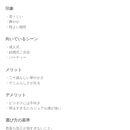
印象
・若々しい
・爽やか
・程よい個性
向いているシーン
・成人式
・結婚式二次会
・パーティー
メリット
・二十歳らしい華やかさ
・デニムらしさが出る
デメリット
・ビジネスには不向き
・明るすぎるとカジュアル感が強い
選び方の基準
色落ち加工が強すぎないこと。