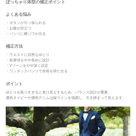
ぽっちゃり体型の補正ポイント
よくある悩み
・ボタンが引っ張られる
・お腹が目立つ
・パンツに横ジワが出る
補正方法
・ウエストに自然なゆとり
・前身頃をやや長めに設計
・Vゾーンをやや深く設定
・ワンタックパンツで余裕を持たせる
ポイント
ゆとりを取りすぎると老け見えするため、バランス設計が重要。
濃色ネイビーや濃色デニムは縦ラインを強調し、引き締まって見えます。