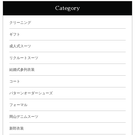
Category
クリーニング
ギフト
成人式スーツ
リクルートスーツ
結婚式参列衣装
コート
パターンオーダーシューズ
フォーマル
岡山デニムスーツ
新郎衣装