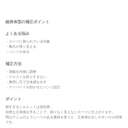
細身体型の補正ポイント
よくある悩み
・スーツに着られている印象
・胸元が薄く見える
・パンツが余る
補正方法
・肩幅を内側に調整
・ウエストを絞りすぎない
・胸増し芯で立体感を出す
・テーパードを効かせたパンツ設計
ポイント
細すぎるシルエットは逆効果。
自然な立体感を作ることで、頼りなく見えないスーツに仕上がります。
岡山デニムのようにハリのある素材を使うと、立体感を出しやすいのも特徴
です。