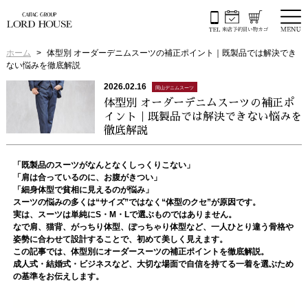
ホーム
体型別 オーダーデニムスーツの補正ポイント｜既製品では解決でき
ない悩みを徹底解説
2026.02.16
岡山デニムスーツ
体型別 オーダーデニムスーツの補正ポ
イント｜既製品では解決できない悩みを
徹底解説
「既製品のスーツがなんとなくしっくりこない」
「肩は合っているのに、お腹がきつい」
「細身体型で貧相に見えるのが悩み」
スーツの悩みの多くは“サイズ”ではなく“体型のクセ”が原因です。
実は、スーツは単純にS・M・Lで選ぶものではありません。
なで肩、猫背、がっちり体型、ぽっちゃり体型など、一人ひとり違う骨格や
姿勢に合わせて設計することで、初めて美しく見えます。
この記事では、体型別にオーダースーツの補正ポイントを徹底解説。
成人式・結婚式・ビジネスなど、大切な場面で自信を持てる一着を選ぶため
の基準をお伝えします。