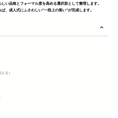
わしい品格とフォーマル度を高める選択肢として整理します。
ば、成人式にふさわしい”一段上の装い”が完成します。
揃える）
え