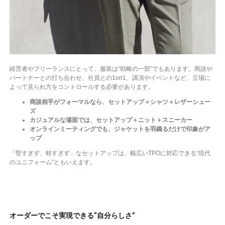
経営者やフリーランスにとって、服装は“戦略の一部”でもあります。商談や
パートナーとの打ち合わせ、社員との1on1、講演やイベントなど、立場に
よって見られ方をコントロールする必要があります。
商談相手がフォーマルなら、セットアップ＋シャツ＋レザーシュー
ズ
カジュアルな場面では、セットアップ＋ニット＋スニーカー
オンラインミーティングでも、ジャケットを羽織るだけで印象がア
ップ
「堅すぎず、軽すぎず」なセットアップは、幅広いTPOに対応できる“現代
のユニフォーム”ともいえます。
オーダーでこそ実現できる“自分らしさ”