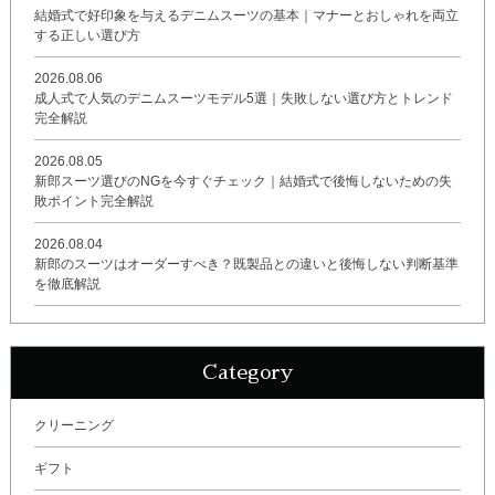
結婚式で好印象を与えるデニムスーツの基本｜マナーとおしゃれを両立
する正しい選び方
2026.08.06
成人式で人気のデニムスーツモデル5選｜失敗しない選び方とトレンド
完全解説
2026.08.05
新郎スーツ選びのNGを今すぐチェック｜結婚式で後悔しないための失
敗ポイント完全解説
2026.08.04
新郎のスーツはオーダーすべき？既製品との違いと後悔しない判断基準
を徹底解説
Category
クリーニング
ギフト