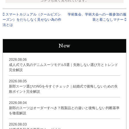
コチラも良く見られています。
スマートカジュアル（クールビズシ
学術集会、学術大会への一般参加の服
ーズン）をだらしなく見せない為の作
装と着こなしマナー
法とは
New
2026.08.06
成人式で人気のデニムスーツモデル5選｜失敗しない選び方とトレンド
完全解説
2026.08.05
新郎スーツ選びのNGを今すぐチェック｜結婚式で後悔しないための失
敗ポイント完全解説
2026.08.04
新郎のスーツはオーダーすべき？既製品との違いと後悔しない判断基準
を徹底解説
2026.08.03