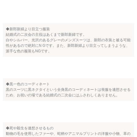
◆新郎新婦より目立つ服装
結婚式の二次会の主役はあくまで新郎新婦です。
白やシルバー、光沢のあるグレーのメンズスーツは、新郎の衣装と被る可能
性があるので絶対にN Gです。また、新郎新婦より目立ってしまうような、
派手な色の服装もNGです。
◆黒一色のコーディネート
黒のスーツに黒ネクタイという全身黒のコーディネートは喪服を連想させる
ため、お祝いの場である結婚式の二次会にはふさわしくありません。
◆死や殺生を連想させるもの
動物の毛を使用したファーや、蛇柄やアニマルプリントの洋服や小物、革の