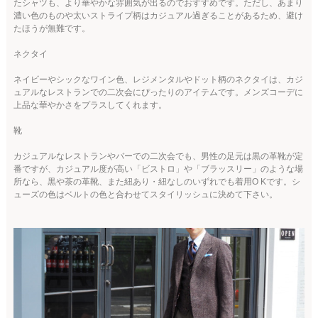
たシャツも、より華やかな雰囲気が出るのでおすすめです。ただし、あまり
濃い色のものや太いストライプ柄はカジュアル過ぎることがあるため、避け
たほうが無難です。
ネクタイ
ネイビーやシックなワイン色、レジメンタルやドット柄のネクタイは、カジ
ュアルなレストランでの二次会にぴったりのアイテムです。メンズコーデに
上品な華やかさをプラスしてくれます。
靴
カジュアルなレストランやバーでの二次会でも、男性の足元は黒の革靴が定
番ですが、カジュアル度が高い「ビストロ」や「ブラッスリー」のような場
所なら、黒や茶の革靴、また紐あり・紐なしのいずれでも着用O Kです。シ
ューズの色はベルトの色と合わせてスタイリッシュに決めて下さい。