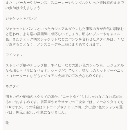
また、パーカーやジーンズ、スニーカーやサンダルといった普段着のままで
の参加は控えましょう。
ジャケット＋パンツ
ジャケットにパンツといったカジュアルダウンした服装の方が自然に馴染む
と思われ、より場の雰囲気に相応しいでしょう。明るいブルーやキャメル
色、またチェック柄のジャケットなどにパンツを合わせたスタイルは、くだ
け過ぎることなく、メンズコーデを上品にまとめてくれます。
ワイシャツ
ストライプ柄やチェック柄、ネイビーなどの濃い色のシャツも、カジュアル
な会場ならサマになります。シャツだけでなく、襟なしのカットソーやニッ
ト（セーター）などもカジュアル会場での二次会ならO Kです。
ネクタイ
明るい色や柄物のネクタイのほか、“ニットタイ”もおしゃれなこなれ感が出
るのでおすすめです。居酒屋やカラオケでの二次会では、ノーネクタイでも
O Kですが、その場合はストライプやチェック柄、少し濃い色のシャツを選
べば、胸元が寂しい印象になりません。
靴