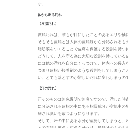
す。
体から出る汚れ
【皮脂汚れ】
皮脂汚れは、誰もが目にしたことのあるエリや袖
そもそも皮脂とは人体の皮脂腺から分泌されるも
脂肪膜をつくることで皮膚を保護する役割を持つ
どうして、人を守る為に大切な役割を持っている
には他の汚れを自分にくっつけて、体内への侵入
つまり皮脂が接着剤のような役割をしてしまうこ
い、とても落とすのが難しい汚れに変化しまうの
【汗の汚れ】
汗そのものは無色透明で無臭ですので、汚した時
に分泌される皮脂の中にある脂質成分が空気中の
解され臭いを放つようになります。
そして、汗の中にある水分が蒸発してしまうと、
とで衣類を黄色く変色させたり、繊維そのものを