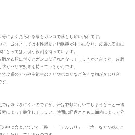
口等によく見られる最もガンコで落とし難い汚れです。
ので、成分としては中性脂肪と脂肪酸が中心になり、皮膚の表面に
体にとっては大切な役割を持っています。
皮脂が衣類に付くとガンコな汚れとなってしまうかと言うと、皮脂
を防ぐバリア効果を持っているからです。
とで皮膚のアカや空気中のチリやホコリなど色々な物が交じり合
です。
点では気づきにくいのですが、汗は衣類に付いてしまうと汗と一緒
酸素によって酸化してしまい、時間の経過とともに細菌によって分
汗の中に含まれている「酸」・「アルカリ」・「塩」などが残るこ
弱くしたりしてしまうのです。