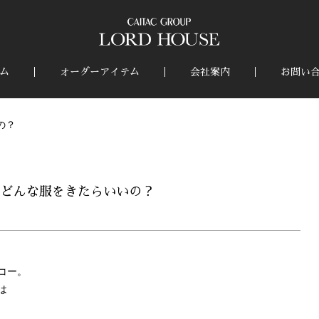
ム
オーダーアイテム
会社案内
お問い
の？
、どんな服をきたらいいの？
コー。
は