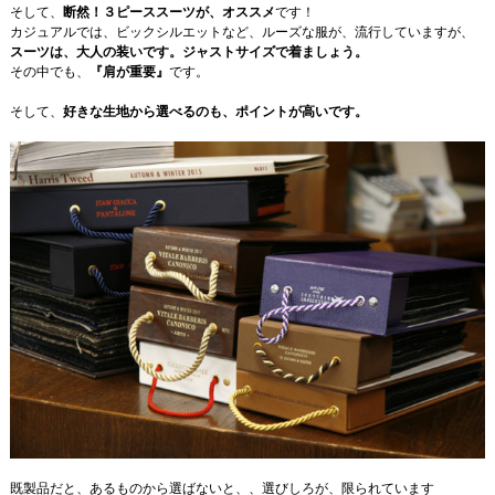
そして、
断然！３ピーススーツが、オススメ
です！
カジュアルでは、ビックシルエットなど、ルーズな服が、流行していますが、
スーツは、大人の装いです。ジャストサイズで着ましょう。
その中でも、
『肩が重要』
です。
そして、
好きな生地から選べるのも、ポイントが高いです。
既製品だと、あるものから選ばないと、、選びしろが、限られています