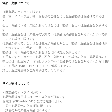
返品・交換について
＜既製品のオンライン販売＞
色・柄・イメージ違い等、お客様のご都合による返品交換はお受けできませ
ん。
但し、商品に不良・欠陥があった場合には、交換、もしくは返品返金を承りま
す。
交換、返品返金は、未使用の状態で、付属品（納品書も含みます）がすべて揃
っている場合に限ります。
付属品が揃っていない場合は使用済商品とみなし、交換、返品返金はお受け致
しかねますので、予めご了承下さい。
交換は、同一商品の在庫がある場合に限り対応を致します。
お手数ですが、万が一、商品に不良・欠陥があった場合の交換、返品返金のお
申し出は、配達完了日（宅配ボックスや代理受取の場合も含みます）から5日以
内にお電話（086-244-4441）にてご連絡ください。
詳しい返送方法等をご案内させていただきます。
サイズ交換について
＜既製品のオンライン販売＞
商品到着後８日以内は、サイズ交換が可能です。
お電話（086-244-4441）にてご連絡下さい。
・同一商品同士の交換1回に限ります
・試着のみの未使用商品に限ります