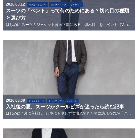
2026.03.12
リクルートスーツ
ビジネススーツ
ジャケット
スーツの「ベント」って何のためにある？切れ目の種類
と選び方
はじめに スーツのジャケット背面下部にある「切れ目」を、ベント（Vent）と呼びます。オーダースーツを仕立てる際に必ず選択する項目のひとつ...
2026.03.08
ビジネススーツ
セットアップ
ジャケット
入社後の夏、スーツかクールビズか迷ったら読む記事
はじめに 4月に入社し、仕事にも少しずつ慣れてきた頃に訪れるのが「クールビズ」の季節です。会社からクールビズの案内が来ても、「本当にノーネ...