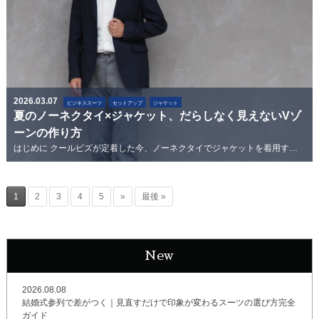
2026.03.07
ビジネススーツ
セットアップ
ジャケット
夏のノーネクタイ×ジャケット、だらしなく見えないVゾ
ーンの作り方
はじめに クールビズが定着した今、ノーネクタイでジャケットを着用するスタイルはビジネスシーンでも一般的になりました。しかし「なんとなくだら...
1
2
3
4
5
»
最後 »
New
2026.08.08
結婚式参列で差がつく｜見直すだけで印象が変わるスーツの選び方完全
ガイド