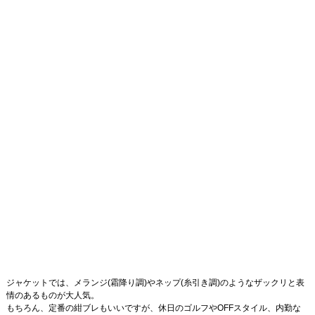
ジャケットでは、メランジ(霜降り調)やネップ(糸引き調)のようなザックリと表
情のあるものが大人気。
もちろん、定番の紺ブレもいいですが、休日のゴルフやOFFスタイル、内勤な