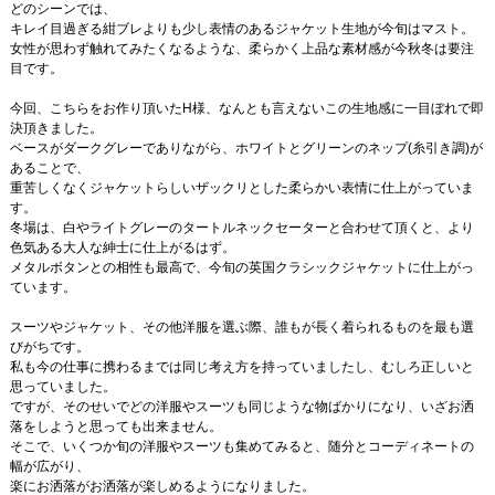
どのシーンでは、
キレイ目過ぎる紺ブレよりも少し表情のあるジャケット生地が今旬はマスト。
女性が思わず触れてみたくなるような、柔らかく上品な素材感が今秋冬は要注
目です。
今回、こちらをお作り頂いたH様、なんとも言えないこの生地感に一目ぼれで即
決頂きました。
ベースがダークグレーでありながら、ホワイトとグリーンのネップ(糸引き調)が
あることで、
重苦しくなくジャケットらしいザックリとした柔らかい表情に仕上がっていま
す。
冬場は、白やライトグレーのタートルネックセーターと合わせて頂くと、より
色気ある大人な紳士に仕上がるはず。
メタルボタンとの相性も最高で、今旬の英国クラシックジャケットに仕上がっ
ています。
スーツやジャケット、その他洋服を選ぶ際、誰もが長く着られるものを最も選
びがちです。
私も今の仕事に携わるまでは同じ考え方を持っていましたし、むしろ正しいと
思っていました。
ですが、そのせいでどの洋服やスーツも同じような物ばかりになり、いざお洒
落をしようと思っても出来ません。
そこで、いくつか旬の洋服やスーツも集めてみると、随分とコーディネートの
幅が広がり、
楽にお洒落がお洒落が楽しめるようになりました。