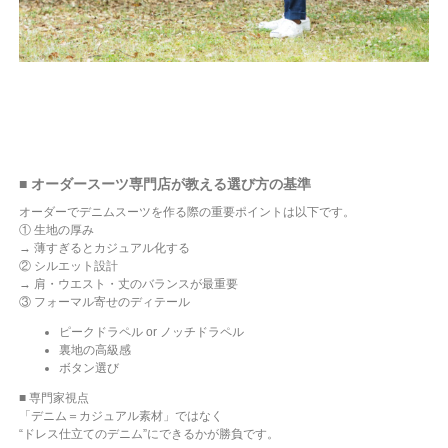
■ オーダースーツ専門店が教える選び方の基準
オーダーでデニムスーツを作る際の重要ポイントは以下です。
① 生地の厚み
→ 薄すぎるとカジュアル化する
② シルエット設計
→ 肩・ウエスト・丈のバランスが最重要
③ フォーマル寄せのディテール
ピークドラペル or ノッチドラペル
裏地の高級感
ボタン選び
■ 専門家視点
「デニム＝カジュアル素材」ではなく
“ドレス仕立てのデニム”にできるかが勝負です。