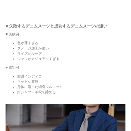
■ 失敗するデニムスーツと成功するデニムスーツの違い
■ 失敗例
色が薄すぎる
ダメージ加工が強い
サイズがルーズ
シャツがカジュアルすぎる
■ 成功例
濃紺インディゴ
マットな質感
身体に沿った細身シルエット
白シャツ＋革靴で締める