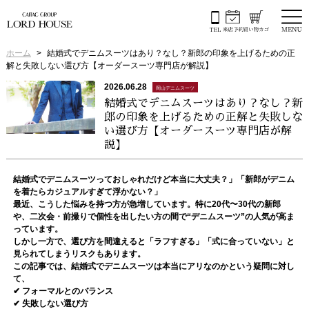
ホーム
結婚式でデニムスーツはあり？なし？新郎の印象を上げるための正
解と失敗しない選び方【オーダースーツ専門店が解説】
2026.06.28
岡山デニムスーツ
結婚式でデニムスーツはあり？なし？新
郎の印象を上げるための正解と失敗しな
い選び方【オーダースーツ専門店が解
説】
結婚式でデニムスーツっておしゃれだけど本当に大丈夫？」「新郎がデニム
を着たらカジュアルすぎて浮かない？」
最近、こうした悩みを持つ方が急増しています。特に20代〜30代の新郎
や、二次会・前撮りで個性を出したい方の間で“デニムスーツ”の人気が高ま
っています。
しかし一方で、選び方を間違えると「ラフすぎる」「式に合っていない」と
見られてしまうリスクもあります。
この記事では、
結婚式でデニムスーツは本当にアリなのか
という疑問に対し
て、
✔ フォーマルとのバランス
✔ 失敗しない選び方