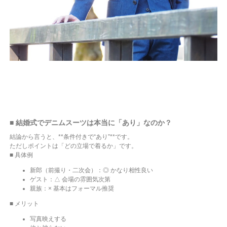
■ 結婚式でデニムスーツは本当に「あり」なのか？
結論から言うと、**条件付きで“あり”**です。
ただしポイントは「どの立場で着るか」です。
■ 具体例
新郎（前撮り・二次会）：◎ かなり相性良い
ゲスト：△ 会場の雰囲気次第
親族：× 基本はフォーマル推奨
■ メリット
写真映えする