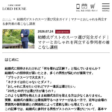
ホーム
結婚式ゲストのスーツ選び完全ガイド｜マナーとおしゃれを両立す
る参列者の着こなし講座
2026.07.24
結婚式参列衣装
結婚式ゲストのスーツ選び完全ガイド｜
マナーとおしゃれを両立する参列者の着
こなし講座
はじめに
結婚式に招待されたけれど「何を着れば正解？」と悩んでいませんか？
結婚式への招待状が届いたとき、多くの男性が悩むのが服装です。
「ブラックスーツで大丈夫？」
「ネクタイは白じゃないとダメ？」
「おしゃれに見せたいけれどマナー違反は避けたい」
「20代と40代では選び方が違うの？」
このような疑問を抱えたまま結婚式当日を迎える方は少なくありません。
実際、結婚式の服装には最低限守るべきマナーがある一方で、近年は会場の
雰囲気や新郎新婦との関係性によって柔軟な装いも増えています。
この記事では、結婚式に参列する男性ゲストのスーツ選びについて、基本マ