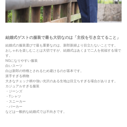
結婚式ゲストの服装で最も大切なのは「主役を引き立てること」
結婚式の服装選びで最も重要なのは、新郎新婦より目立たないことです。
おしゃれを楽しむことは大切ですが、結婚式はあくまで二人を祝福する場で
す。
NGになりやすい服装
白いスーツ
白は新郎の特権とされるため避けるのが基本です。
派手すぎる柄物
大きなチェック柄や強い光沢のある生地は目立ちすぎる場合があります。
カジュアルすぎる服装
・ジーンズ
・Tシャツ
・スニーカー
・パーカー
などは一般的な結婚式では不向きです。