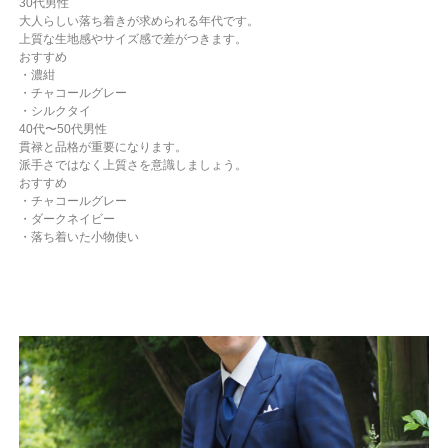
30代男性
大人らしい落ち着きが求められる年代です。
上質な生地感やサイズ感で差がつきます。
おすすめ
・濃紺
・チャコールグレー
・シルクタイ
40代〜50代男性
貫禄と品格が重要になります。
派手さではなく上質さを意識しましょう。
おすすめ
・チャコールグレー
・ダークネイビー
・落ち着いた小物使い