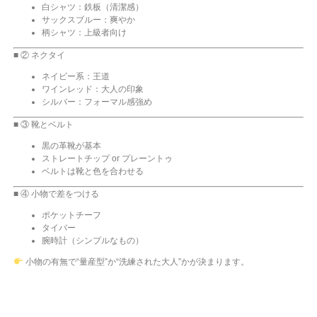
白シャツ：鉄板（清潔感）
サックスブルー：爽やか
柄シャツ：上級者向け
■ ② ネクタイ
ネイビー系：王道
ワインレッド：大人の印象
シルバー：フォーマル感強め
■ ③ 靴とベルト
黒の革靴が基本
ストレートチップ or プレーントゥ
ベルトは靴と色を合わせる
■ ④ 小物で差をつける
ポケットチーフ
タイバー
腕時計（シンプルなもの）
小物の有無で“量産型”か“洗練された大人”かが決まります。