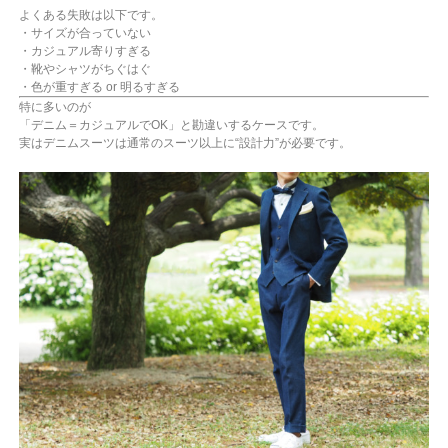
よくある失敗は以下です。
・サイズが合っていない
・カジュアル寄りすぎる
・靴やシャツがちぐはぐ
・色が重すぎる or 明るすぎる
特に多いのが
「デニム＝カジュアルでOK」と勘違いするケースです。
実はデニムスーツは通常のスーツ以上に“設計力”が必要です。