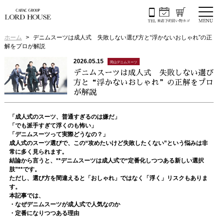
ホーム
デニムスーツは成人式 失敗しない選び方と“浮かないおしゃれ”の正
解をプロが解説
2026.05.15
岡山デニムスーツ
デニムスーツは成人式 失敗しない選び
方と“浮かないおしゃれ”の正解をプロ
が解説
「成人式のスーツ、普通すぎるのは嫌だ」
「でも派手すぎて浮くのも怖い」
「デニムスーツって実際どうなの？」
成人式のスーツ選びで、この“攻めたいけど失敗したくない”という悩みは非
常に多く見られます。
結論から言うと、**デニムスーツは成人式で“定番化しつつある新しい選択
肢”**です。
ただし、選び方を間違えると「おしゃれ」ではなく「浮く」リスクもありま
す。
本記事では、
・なぜデニムスーツが成人式で人気なのか
・定番になりつつある理由