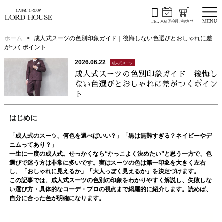
ホーム
成人式スーツの色別印象ガイド｜後悔しない色選びとおしゃれに差
がつくポイント
2026.06.22
成人式スーツ
成人式スーツの色別印象ガイド｜後悔し
ない色選びとおしゃれに差がつくポイン
ト
はじめに
「成人式のスーツ、何色を選べばいい？」「黒は無難すぎる？ネイビーやデ
ニムってあり？」
一生に一度の成人式。せっかくなら“かっこよく決めたい”と思う一方で、色
選びで迷う方は非常に多いです。実はスーツの色は第一印象を大きく左右
し、「おしゃれに見えるか」「大人っぽく見えるか」を決定づけます。
この記事では、成人式スーツの色別の印象をわかりやすく解説し、失敗しな
い選び方・具体的なコーデ・プロの視点まで網羅的に紹介します。読めば、
自分に合った色が明確になります。