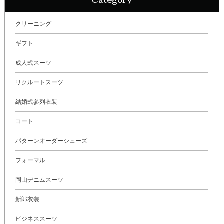
Category
クリーニング
ギフト
成人式スーツ
リクルートスーツ
結婚式参列衣装
コート
パターンオーダーシューズ
フォーマル
岡山デニムスーツ
新郎衣装
ビジネススーツ