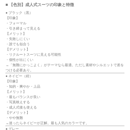
■ 【色別】成人式スーツの印象と特徴
● ブラック（黒）
【印象】
・フォーマル
・引き締まって見える
【メリット】
・失敗しにくい
・誰でも似合う
【デメリット】
・リクルートスーツに見える可能性
・個性が出にくい
→「無難にかっこよく」がテーマなら最適。ただし素材やシルエットで差を
つける必要あり。
● ネイビー（紺）
【印象】
・知的・爽やか・上品
【メリット】
・最もバランスが良い
・写真映えする
・成人式後も使える
【デメリット】
・やや無難
→迷ったらネイビーが正解。最も人気のカラーです。
● グレー