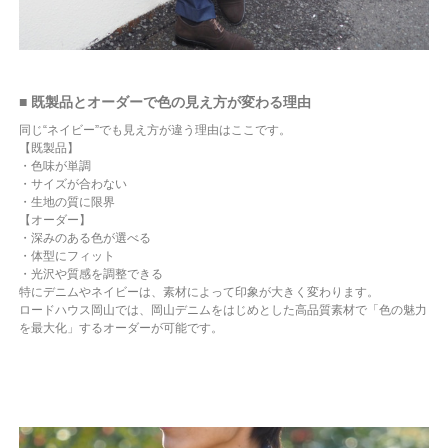
■ 既製品とオーダーで色の見え方が変わる理由
同じ“ネイビー”でも見え方が違う理由はここです。
【既製品】
・色味が単調
・サイズが合わない
・生地の質に限界
【オーダー】
・深みのある色が選べる
・体型にフィット
・光沢や質感を調整できる
特にデニムやネイビーは、素材によって印象が大きく変わります。
ロードハウス岡山では、岡山デニムをはじめとした高品質素材で「色の魅力
を最大化」するオーダーが可能です。