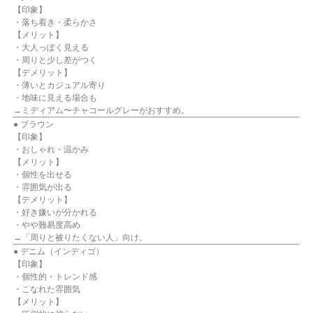
【印象】
・落ち着き・柔らかさ
【メリット】
・大人っぽく見える
・周りと少し差がつく
【デメリット】
・薄いとカジュアル寄り
・地味に見える場合も
→ミディアム〜チャコールグレーがおすすめ。
● ブラウン
【印象】
・おしゃれ・温かみ
【メリット】
・個性を出せる
・雰囲気が出る
【デメリット】
・好き嫌いが分かれる
・やや難易度高め
→「周りと被りたくない人」向け。
● デニム（インディゴ）
【印象】
・個性的・トレンド感
・こなれた雰囲気
【メリット】