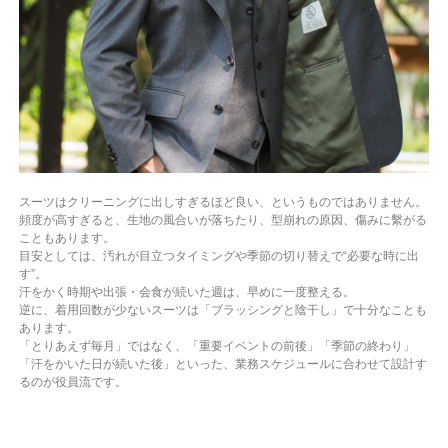
スーツはクリーニングに出しすぎるほど良い、というものではありません。
頻度が高すぎると、生地の風合いが落ちたり、型崩れの原因、傷みに繫がる
こともあります。
目安としては、汚れが目立つタイミングや季節の切り替えで“必要な時に出
す”。
汗をかく時期や出張・会食が続いた週は、早めに一度整える。
逆に、着用回数が少ないスーツは「ブラッシングと陰干し」で十分なことも
あります。
「とりあえず毎月」ではなく、「重要イベントの前後」「季節の終わり」
「汗をかいた日が続いた後」といった、業務スケジュールに合わせて設計す
るのが役員流です。