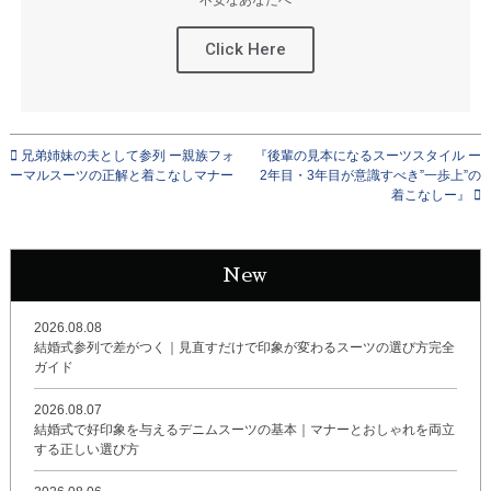
Click Here
兄弟姉妹の夫として参列 ー親族フォ
『後輩の見本になるスーツスタイル ー
ーマルスーツの正解と着こなしマナー
2年目・3年目が意識すべき”一歩上”の
着こなしー』
New
2026.08.08
結婚式参列で差がつく｜見直すだけで印象が変わるスーツの選び方完全
ガイド
2026.08.07
結婚式で好印象を与えるデニムスーツの基本｜マナーとおしゃれを両立
する正しい選び方