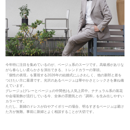
今年特に注目を集めているのが、ベージュ系のスーツです。高級感がありな
がら春らしい柔らかさを演出できる、トレンドカラーの筆頭。
「個性の表現」を重視する2026年の結婚式にふさわしく、他の新郎と差を
つけたい方に最適です。光沢のあるベージュは華やかさとシックさを兼ね備
えています。
グレージュ(グレーとベージュの中間色)も人気上昇中。ナチュラル系の装花
や会場装飾が流行している今、全体の雰囲気との「調和」を生み出しやすい
カラーです。
ただし、新婦のドレスが白やアイボリーの場合、明るすぎるベージュは避け
た方が無難。事前に新婦とよく相談することが大切です。