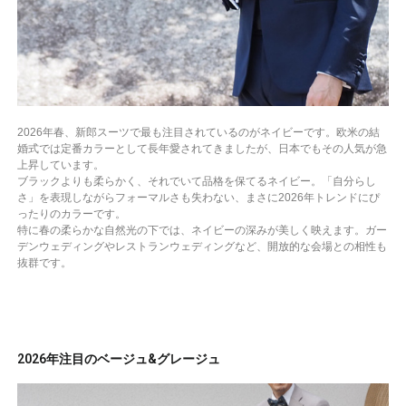
2026年春、新郎スーツで最も注目されているのがネイビーです。欧米の結
婚式では定番カラーとして長年愛されてきましたが、日本でもその人気が急
上昇しています。
ブラックよりも柔らかく、それでいて品格を保てるネイビー。「自分らし
さ」を表現しながらフォーマルさも失わない、まさに2026年トレンドにぴ
ったりのカラーです。
特に春の柔らかな自然光の下では、ネイビーの深みが美しく映えます。ガー
デンウェディングやレストランウェディングなど、開放的な会場との相性も
抜群です。
2026年注目のベージュ&グレージュ