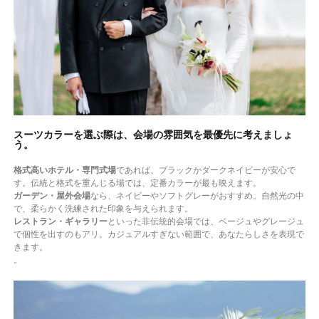
スーツカラーを選ぶ際は、会場の雰囲気を最優先に考えましょ
う。
格式高いホテル・専門式場
であれば、ブラックかダークネイビーが安心で
す。伝統と格式を重んじる場では、定番カラーが最も映えます。
ガーデン・屋外会場
なら、ネイビーやソフトグレーがおすすめ。自然光の中
で、柔らかく洗練された印象を与えられます。
レストラン・ギャラリー
といった非伝統的会場では、ベージュやグレージュ
で個性を出すのもアリ。カジュアルすぎない範囲で、あなたらしさを表現で
きます。
。