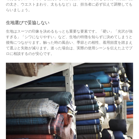
の太さ、ウエストまわり、太ももなど）は、担当者に必ず伝えて調整しても
らいましょう。
生地選びで妥協しない
生地はスーツの印象を決めるもっとも重要な要素です。「硬い」「光沢が強
すぎる」「シワになりやすい」など、生地の特徴を知らずに決めてしまうと
後悔につながります。触った時の風合い、季節との相性、着用頻度を踏まえ
て選ぶと失敗が減ります。迷った場合は、実際の使用シーンを伝えた上でプ
ロに相談するのが安心です。