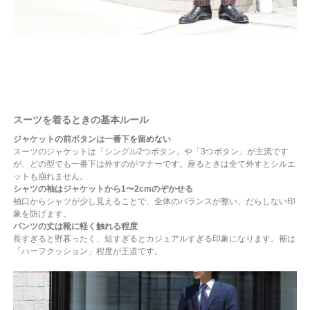
スーツを着るときの基本ルール
ジャケットの前ボタンは一番下を留めない
スーツのジャケットは「シングル2つボタン」や「3つボタン」が主流です
が、どの型でも一番下は外すのがマナーです。座るときは全て外すとシルエ
ットも崩れません。
シャツの袖はジャケットから1〜2cmのぞかせる
袖口からシャツが少し見えることで、全体のバランスが整い、だらしない印
象を防げます。
パンツの丈は靴に軽く触れる程度
長すぎると野暮ったく、短すぎるとカジュアルすぎる印象になります。裾は
「ハーフクッション」程度が王道です。