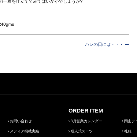
の一着を仕立ててみてはいかがでしょうか?
240gms
ハレの日には・・・
ORDER ITEM
お問い合わせ
8月営業カレンダー
岡山デ
メディア掲載実績
成人式スーツ
礼服