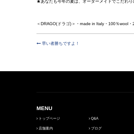
★あなたも今年の夏は、オーダーメイドでこだわり
＜DRAGO(ドラゴ)＞・made in Italy・100％wool・
早い者勝ちですよ！
MENU
トップページ
Q&A
店舗案内
ブログ