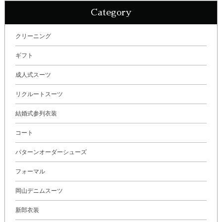
Category
クリーニング
ギフト
成人式スーツ
リクルートスーツ
結婚式参列衣装
コート
パターンオーダーシューズ
フォーマル
岡山デニムスーツ
新郎衣装