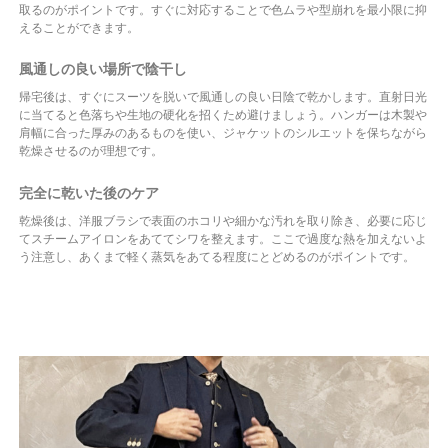
取るのがポイントです。すぐに対応することで色ムラや型崩れを最小限に抑
えることができます。
風通しの良い場所で陰干し
帰宅後は、すぐにスーツを脱いで風通しの良い日陰で乾かします。直射日光
に当てると色落ちや生地の硬化を招くため避けましょう。ハンガーは木製や
肩幅に合った厚みのあるものを使い、ジャケットのシルエットを保ちながら
乾燥させるのが理想です。
完全に乾いた後のケア
乾燥後は、洋服ブラシで表面のホコリや細かな汚れを取り除き、必要に応じ
てスチームアイロンをあててシワを整えます。ここで過度な熱を加えないよ
う注意し、あくまで軽く蒸気をあてる程度にとどめるのがポイントです。