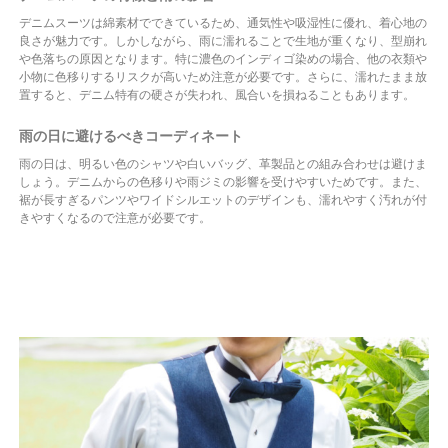
デニムスーツは綿素材でできているため、通気性や吸湿性に優れ、着心地の
良さが魅力です。しかしながら、雨に濡れることで生地が重くなり、型崩れ
や色落ちの原因となります。特に濃色のインディゴ染めの場合、他の衣類や
小物に色移りするリスクが高いため注意が必要です。さらに、濡れたまま放
置すると、デニム特有の硬さが失われ、風合いを損ねることもあります。
雨の日に避けるべきコーディネート
雨の日は、明るい色のシャツや白いバッグ、革製品との組み合わせは避けま
しょう。デニムからの色移りや雨ジミの影響を受けやすいためです。また、
裾が長すぎるパンツやワイドシルエットのデザインも、濡れやすく汚れが付
きやすくなるので注意が必要です。