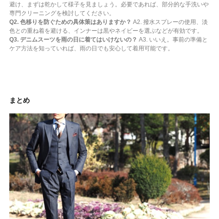
避け、まずは乾かして様子を見ましょう。必要であれば、部分的な手洗いや
専門クリーニングを検討してください。
Q2. 色移りを防ぐための具体策はありますか？
A2. 撥水スプレーの使用、淡
色との重ね着を避ける、インナーは黒やネイビーを選ぶなどが有効です。
Q3. デニムスーツを雨の日に着てはいけないの？
A3. いいえ。事前の準備と
ケア方法を知っていれば、雨の日でも安心して着用可能です。
まとめ