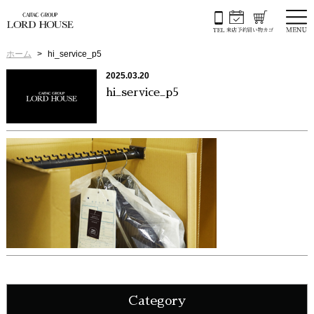
ホーム
hi_service_p5
2025.03.20
hi_service_p5
Category