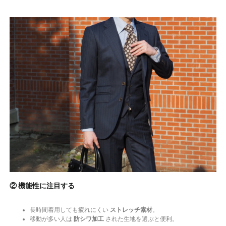
② 機能性に注目する
長時間着用しても疲れにくい
ストレッチ素材
。
移動が多い人は
防シワ加工
された生地を選ぶと便利。