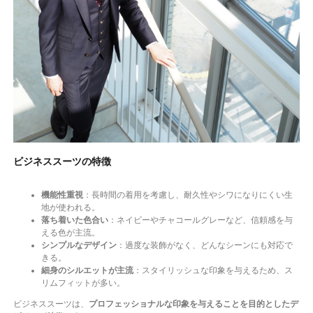
ビジネススーツの特徴
機能性重視
：長時間の着用を考慮し、耐久性やシワになりにくい生
地が使われる。
落ち着いた色合い
：ネイビーやチャコールグレーなど、信頼感を与
える色が主流。
シンプルなデザイン
：過度な装飾がなく、どんなシーンにも対応で
きる。
細身のシルエットが主流
：スタイリッシュな印象を与えるため、ス
リムフィットが多い。
ビジネススーツは、
プロフェッショナルな印象を与えることを目的としたデ