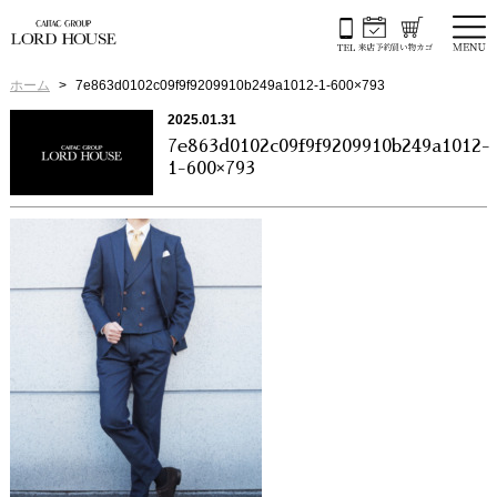
ホーム
7e863d0102c09f9f9209910b249a1012-1-600×793
2025.01.31
7e863d0102c09f9f9209910b249a1012-
1-600×793