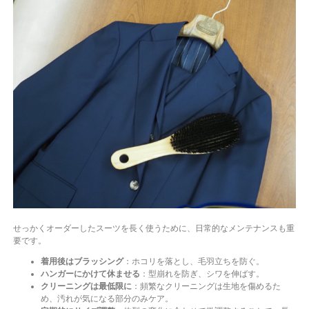
せっかくオーダーしたスーツを長く使うために、日常的なメンテナンスも重
要です。
着用後はブラッシング
：ホコリを落とし、毛羽立ちを防ぐ。
ハンガーにかけて休ませる
：型崩れを防ぎ、シワを伸ばす。
クリーニングは最低限に
：頻繁なクリーニングは生地を傷めるた
め、汚れが気になる部分のみケア。