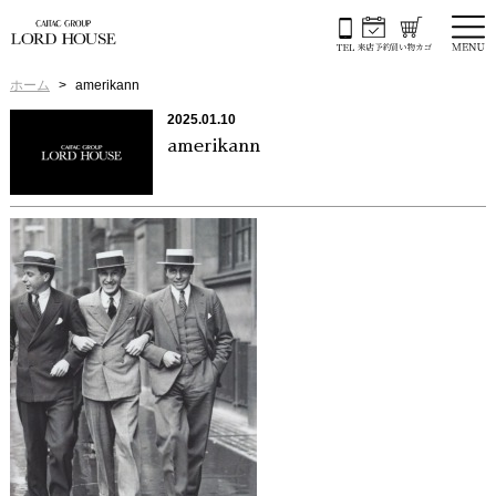
ホーム
amerikann
2025.01.10
amerikann