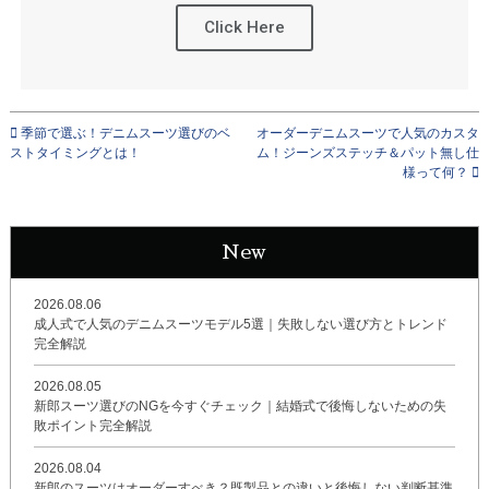
Click Here
季節で選ぶ！デニムスーツ選びのベ
オーダーデニムスーツで人気のカスタ
ストタイミングとは！
ム！ジーンズステッチ＆パット無し仕
様って何？
New
2026.08.06
成人式で人気のデニムスーツモデル5選｜失敗しない選び方とトレンド
完全解説
2026.08.05
新郎スーツ選びのNGを今すぐチェック｜結婚式で後悔しないための失
敗ポイント完全解説
2026.08.04
新郎のスーツはオーダーすべき？既製品との違いと後悔しない判断基準