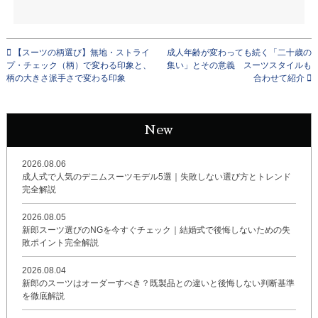
【スーツの柄選び】無地・ストライ
成人年齢が変わっても続く「二十歳の
プ・チェック（柄）で変わる印象と、
集い」とその意義 スーツスタイルも
柄の大きさ派手さで変わる印象
合わせて紹介
New
2026.08.06
成人式で人気のデニムスーツモデル5選｜失敗しない選び方とトレンド
完全解説
2026.08.05
新郎スーツ選びのNGを今すぐチェック｜結婚式で後悔しないための失
敗ポイント完全解説
2026.08.04
新郎のスーツはオーダーすべき？既製品との違いと後悔しない判断基準
を徹底解説