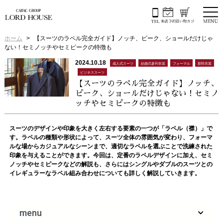
ホーム
【スーツのラペル完全ガイド】ノッチ、ピーク、ショールだけじゃ
ない！セミノッチやセミピークの特徴も
2024.10.18
成人式スーツ
結婚式参列衣装
フォーマル
新郎衣装
ビジネススーツ
【スーツのラペル完全ガイド】ノッチ、
ピーク、ショールだけじゃない！セミノ
ッチやセミピークの特徴も
スーツのデザインや印象を大きく左右する要素の一つが「ラペル（襟）」で
す。ラペルの種類や形状によって、スーツ全体の雰囲気が変わり、フォーマ
ルな場からカジュアルなシーンまで、適切なラペルを選ぶことで洗練された
印象を与えることができます。今回は、定番のラペルデザインに加え、セミ
ノッチやセミピークなどの解説も、さらにはシングルやダブルのスーツとの
イレギュラーなラペル組み合わせについても詳しく解説していきます。
menu