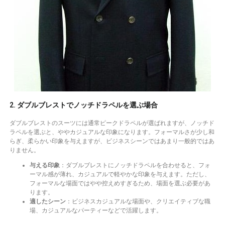
2. ダブルブレストでノッチドラペルを選ぶ場合
ダブルブレストのスーツには通常ピークドラペルが選ばれますが、ノッチド
ラペルを選ぶと、ややカジュアルな印象になります。フォーマルさが少し和
らぎ、柔らかい印象を与えますが、ビジネスシーンではあまり一般的ではあ
りません。
与える印象
：ダブルブレストにノッチドラペルを合わせると、フォ
ーマル感が薄れ、カジュアルで軽やかな印象を与えます。ただし、
フォーマルな場面ではやや控えめすぎるため、場面を選ぶ必要があ
ります。
適したシーン
：ビジネスカジュアルな場面や、クリエイティブな職
場、カジュアルなパーティーなどで活躍します。