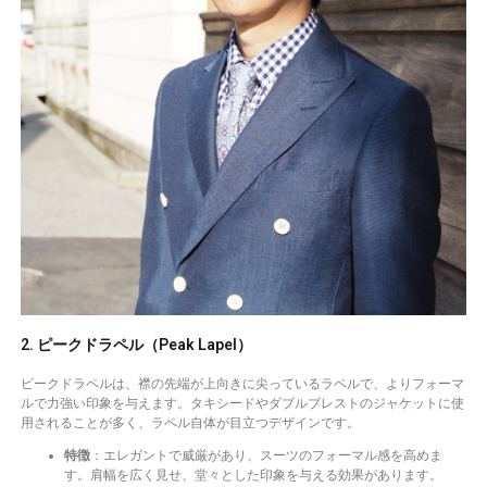
2. ピークドラペル（Peak Lapel）
ピークドラペルは、襟の先端が上向きに尖っているラペルで、よりフォーマ
ルで力強い印象を与えます。タキシードやダブルブレストのジャケットに使
用されることが多く、ラペル自体が目立つデザインです。
特徴
：エレガントで威厳があり、スーツのフォーマル感を高めま
す。肩幅を広く見せ、堂々とした印象を与える効果があります。