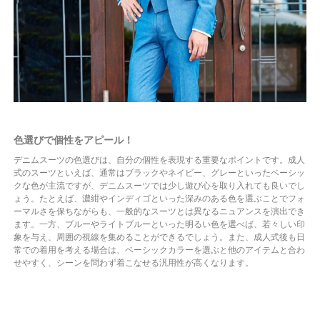
色選びで個性をアピール！
デニムスーツの色選びは、自分の個性を表現する重要なポイントです。成人
式のスーツといえば、通常はブラックやネイビー、グレーといったベーシッ
クな色が主流ですが、デニムスーツでは少し遊び心を取り入れても良いでし
ょう。たとえば、濃紺やインディゴといった深みのある色を選ぶことでフォ
ーマルさを保ちながらも、一般的なスーツとは異なるニュアンスを演出でき
ます。一方、ブルーやライトブルーといった明るい色を選べば、若々しい印
象を与え、周囲の視線を集めることができるでしょう。また、成人式後も日
常での着用を考える場合は、ベーシックカラーを選ぶと他のアイテムと合わ
せやすく、シーンを問わず着こなせる汎用性が高くなります。