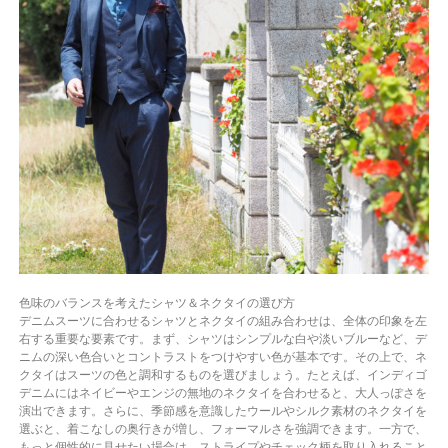
色味のバランスを考えたシャツ＆ネクタイの選び方
デニムスーツに合わせるシャツとネクタイの組み合わせは、全体の印象を左
右する重要な要素です。まず、シャツはシンプルな白や淡いブルーなど、デ
ニムの深い色合いとコントラストをつけやすい色が基本です。その上で、ネ
クタイはスーツの色と調和するものを選びましょう。たとえば、インディゴ
デニムにはネイビーやエンジの無地のネクタイを合わせると、大人っぽさを
演出できます。さらに、季節感を意識したウールやシルク素材のネクタイを
選ぶと、着こなしの奥行きが増し、フォーマルさを強調できます。一方で、
もっと個性的に見せたい場合は、ストライプやチェック柄を取り入れること