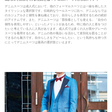
デニムスーツは成人式において、他のフォーマルスーツとは一線を画したス
タイリッシュな選択肢です。伝統的なウールスーツに比べ、デニムならでは
のカジュアルさと個性を兼ね備えており、自分らしさを表現するための絶好
のアイテムです。また、デニムスーツは「普段着としても使える」「自分の
個性を表現しやすい」といったメリットがあるため、特に他の人と差をつけ
たいと考えている人に人気があります。成人式では多くの人が黒やグレーの
スーツを着用するため、デニムの色や風合いを活かして差別化を図ることが
できるのも魅力です。自分らしさをアピールしたい、という気持ちを持つ方
にとってデニムスーツは最高の選択肢といえます。