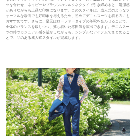
ツを合わせ、ネイビーやブラウンのシルクネクタイで引き締めると、清潔感
がありながらも上品な印象になります。このスタイルは、成人式のようなフ
ォーマルな場面でも好印象を与えるため、初めてデニムスーツを着る方にも
おすすめです。さらに、足元はローファータイプの革靴を合わせることで、
全体のバランスを取りつつ、落ち着いた雰囲気を演出できます。デニムスー
ツの持つカジュアル感を活かしながらも、シンプルなアイテムでまとめるこ
とで、品のある成人式スタイルが完成します。