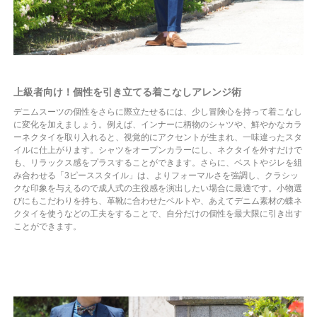
上級者向け！個性を引き立てる着こなしアレンジ術
デニムスーツの個性をさらに際立たせるには、少し冒険心を持って着こなし
に変化を加えましょう。例えば、インナーに柄物のシャツや、鮮やかなカラ
ーネクタイを取り入れると、視覚的にアクセントが生まれ、一味違ったスタ
イルに仕上がります。シャツをオープンカラーにし、ネクタイを外すだけで
も、リラックス感をプラスすることができます。さらに、ベストやジレを組
み合わせる「3ピーススタイル」は、よりフォーマルさを強調し、クラシッ
クな印象を与えるので成人式の主役感を演出したい場合に最適です。小物選
びにもこだわりを持ち、革靴に合わせたベルトや、あえてデニム素材の蝶ネ
クタイを使うなどの工夫をすることで、自分だけの個性を最大限に引き出す
ことができます。