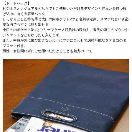
【トートバック】
ビジネスとカジュアルどちらでもご使用いただけるデザインと佇まいを持つ投
げ込みに向く大容量バック。
しっかりとした持ち手と大口の内ポケット2つと名刺や定期、スマホなどいざ必
要な時でもすぐに取り出せる
小口の内ポケット3つとブリーフケース顔負けの収納力。春先の薄手のダウンや
ジャケットなどもゆったり入ります。
また、中身が外に飛び出さないようにマチに合わせて調整可能なタテヨコのタ
ブロック付き。
男性・女性問わずにご使用いただけることも魅力の一つ。